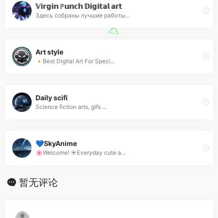
𝕍𝕚𝕣𝕘𝕚𝕟 ℙ𝕦𝕟𝕔𝕙 𝔻𝕚𝕘𝕚𝕥𝕒𝕝 𝕒𝕣𝕥
Здесь собраны лучшие работы...
Art style
🔸Best Digital Art For Speci...
Daily scifi
Science fiction arts, gifs ...
💙SkyAnime
🌸Welcome! ☀️Everyday cute a...
暂无评论