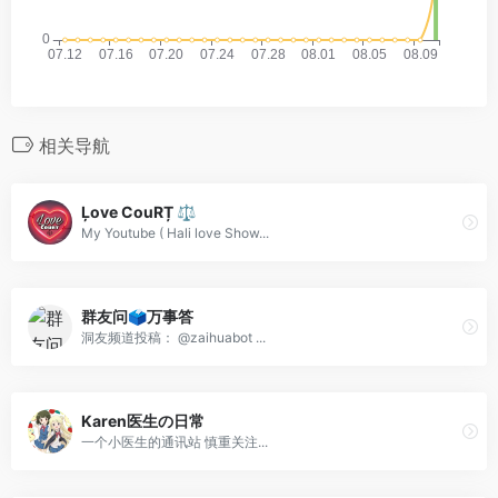
相关导航
Ļove CouRȚ ⚖️
My Youtube ( Hali love Show...
群友问🗳万事答
洞友频道投稿： @zaihuabot ...
Karen医生の日常
一个小医生的通讯站 慎重关注...