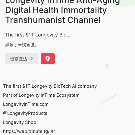
Digital Health Immortality
Transhumanist Channel
The first $1T Longevity Bio...
标签：
生活资讯
链接直达
The first $1T Longevity BioTech AI company
Part of Longevity InTime Ecosystem
LongevityInTime.com
@LongevityProducts
Longevity Shop
https://web.tribute.tg/l/lr