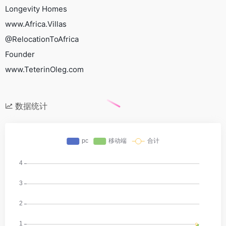
Longevity Homes
www.Africa.Villas
@RelocationToAfrica
Founder
www.TeterinOleg.com
数据统计