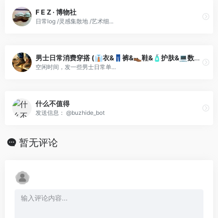
F E Z · 博物社
日常log /灵感集散地 /艺术细...
男士日常消费穿搭 (👔衣&👖裤&👞鞋&🧴护肤&💻数码)
空闲时间，发一些男士日常单...
什么不值得
发送信息： @buzhide_bot
暂无评论