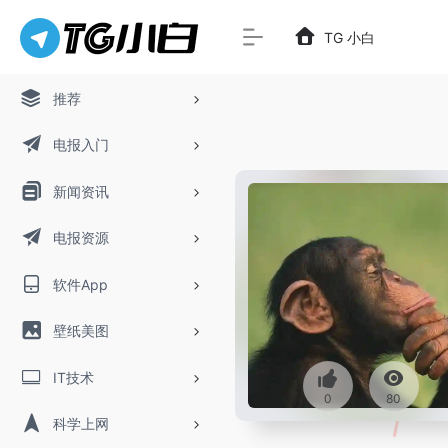
TG 小白
推荐
电报入门
新闻资讯
电报资源
软件App
壁纸美图
IT技术
0
80
科学上网