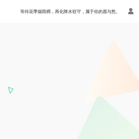
等待花季烟雨稠，再化降水驻守，属于你的愿与愁。