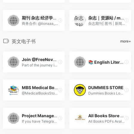
期刊 杂志 经济学人 考研 财新周刊 Magazine
杂志｜货源站 / magazine sharing
商务合作: @lionaaa_bot或者:...
杂志期刊| 图书 | 新闻 | 话...
英文电子书
more+
Join @FreeNovels
📚 English Literature Library 📚
Part of the journey is the ...
MBS Medical Books Store
DUMMIES STORE
@MedicalBooksStore55 is Al...
Dummies Books Lovers DISCLA...
Project Management B. (PrMaB)
All Books Store PDF 📚
If you have Telegram , you ...
All Books PDFs Available On...