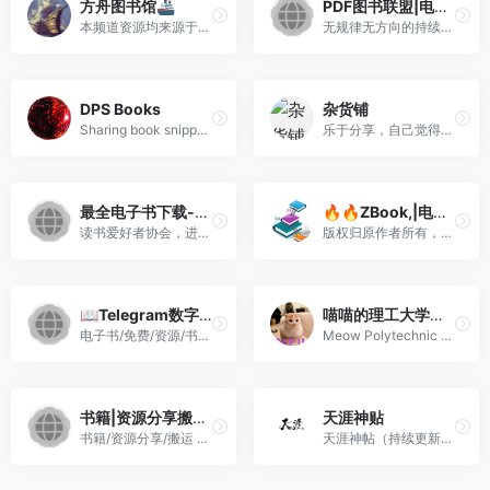
方舟图书馆🚢
PDF图书联盟|电子书|ebook📖
本频道资源均来源于网络，不...
无规律无方向的持续分享一些...
DPS Books
杂货铺
Sharing book snippets by DPS
乐于分享，自己觉得好的东西...
最全电子书下载-成人小说-看电子书|
🔥🔥ZBook,|电子书📚| 小说|漫画资源||禁书分|享|交流频道|🔥🔥🅰️电子书
读书爱好者协会，进入分享内...
版权归原作者所有，如有侵权...
📖Telegram数字图书馆
喵喵的理工大学（推送）
电子书/免费/资源/书库/漫画/...
Meow Polytechnic University...
书籍|资源分享搬运|存档
天涯神贴
书籍/资源分享/搬运 本频道...
天涯神帖（持续更新中） 联系...