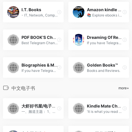
I.T. Books
Amazon kindle and ebooks – Audiobooks
- IT, Network, Computer, Cr...
📚 Explore ebooks in all gen...
PDF BOOK’S Channel 📖
Dreaming Of Reading
Best Telegram Channel for P...
If you have Telegram , you ...
Biographies & Memoirs books
Golden Books™
If you have Telegram , you ...
Books and Reviews.
中文电子书
more+
大虾好书屋/电子书下载/学术/书单/主题阅读/读书/book
Kindle Mate Channel
一、频道主题： 1、哲学、政...
'It is what you read when y...