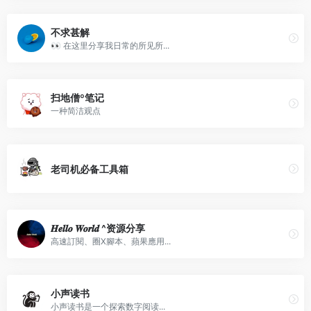
不求甚解
👀 在这里分享我日常的所见所...
扫地僧º笔记
一种简洁观点
老司机必备工具箱
𝑯𝒆𝒍𝒍𝒐 𝑾𝒐𝒓𝒍𝒅 ^资源分享
高速訂閱、圈X腳本、蘋果應用...
小声读书
小声读书是一个探索数字阅读...