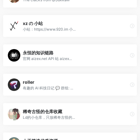
xz の 小站
小站：https://www.920.im 小...
永恒的知识链路
官网 aizex.net API 站 aizex...
roller
有趣的 AI 科技日记 💬 群组: ...
稀奇古怪的仓库收藏
Ld的小仓库，只放稀奇古怪的...