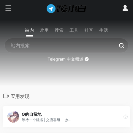
站内
常用
搜索
工具
社区
生活
Telegram 中文频道 🅥
应用发现
Q的自留地
等待一个机遇 | 交流群组： @...